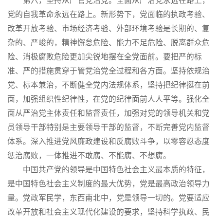
第六，坚持从严管党治党。全面从严治党永远在路上，
党的自我革命永远在路上。新形势下，党面临的执政考验、
改革开放考验、市场经济考验、外部环境考验是长期的、复
杂的、严峻的，精神懈怠危险、能力不足危险、脱离群众危
险、消极腐败危险更加尖锐地摆在全党面前。要把严的标
准、严的措施贯穿于管党治党全过程和各方面。坚持依规治
党、标本兼治，不断健全党内法规体系，坚持把纪律挺在前
面，加强组织性纪律性，在党的纪律面前人人平等。强化全
面从严治党主体责任和监督责任，加强对党的领导机关和党
员领导干部特别是主要领导干部的监督，不断完善党内监督
体系。深入推进党风廉政建设和反腐败斗争，以零容忍态度
惩治腐败，一体推进不敢腐、不能腐、不想腐。
中国共产党的领导是中国特色社会主义最本质的特征，
是中国特色社会主义制度的最大优势，党是最高政治领导力
量。党政军民学，东西南北中，党是领导一切的。党要适应
改革开放和社会主义现代化建设的要求，坚持科学执政、民