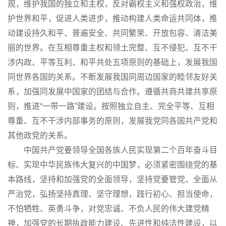
观，维护我国的独立和主权，反对霸权主义和强权政治，维
护世界和平，促进人类进步，推动构建人类命运共同体，推
动建设持久和平、普遍安全、共同繁荣、开放包容、清洁美
丽的世界。在互相尊重主权和领土完整、互不侵犯、互不干
涉内政、平等互利、和平共处五项原则的基础上，发展我国
同世界各国的关系。不断发展我国同周边国家的睦邻友好关
系，加强同发展中国家的团结与合作。遵循共商共建共享原
则，推进“一带一路”建设。按照独立自主、完全平等、互相
尊重、互不干涉内部事务的原则，发展我党同各国共产党和
其他政党的关系。
中国共产党要领导全国各族人民实现第二个百年奋斗目
标、实现中华民族伟大复兴的中国梦，必须紧密围绕党的基
本路线，坚持和加强党的全面领导，坚持党要管党、全面从
严治党，弘扬坚持真理、坚守理想，践行初心、担当使命，
不怕牺牲、英勇斗争，对党忠诚、不负人民的伟大建党精
神，加强党的长期执政能力建设、先进性和纯洁性建设，以