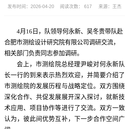
发布时间：2026-04-20
阅读次数：
617
来源：王杰
4月16日，队
领导
何永新
、
吴冬贵
带队赴
合肥市测绘设计研究院有限公司
调研
交流，
相关部门负责同志参加调研
。
会上，
市测绘院总经理尹峻对何永新队
长一行的到来表示热烈欢迎，并简要介绍了
市测绘院的发展历程与战略定位。双方围绕
深化合作、共促发展展开深入探讨，就新技
术应用、项目协作等
进行了交流
。双方一致
认为，彼此间优势互补
，下一步
合作空间广