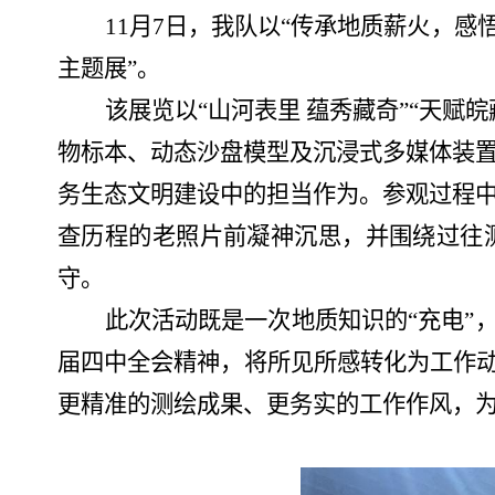
11月7日，我
队以“传承地质薪火，感
主题展”。
该展览以“山河表里 蕴秀藏奇”“天赋皖
物标本、动态沙盘模型及沉浸式多媒体装
务生态文明建设中的担当作为。参观过程
查历程的老照片前凝神沉思，并围绕过往
守。
此次
活动既是
一次地质知识的“充电”
届四中全会精神，
将所见所感转化
为工作
更精准的
测绘
成果、更务实的工作作风，