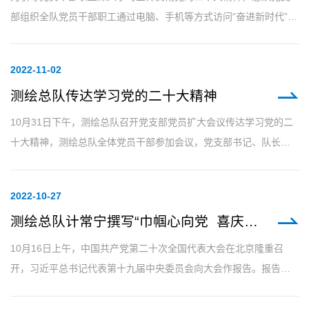
部组织全队党员干部职工通过电脑、手机等方式访问“奋进新时代”主
题成就展网上展馆，并掀起一波参观热潮。 党员干部职工通...
2022-11
-02
测绘总队传达学习党的二十大精神
10月31日下午，测绘总队召开党支部党员扩大会议传达学习党的二
十大精神，测绘总队全体党员干部参加会议，党支部书记、队长何
永新主持会议。 会议认真传达学习了党的二十大和二十届一中全
会、十九...
2022-10
-27
测绘总队计常宁撰写“巾帼心向党 喜庆二十大”学习感言在安徽机关党建网宣传展示
10月16日上午，中国共产党第二十次全国代表大会在北京隆重召
开，习近平总书记代表第十九届中央委员会向大会作报告。报告举
旗定向、高瞻远瞩、思想深邃、内涵丰富、催人奋进，迅速在我队
职工中引起热烈...