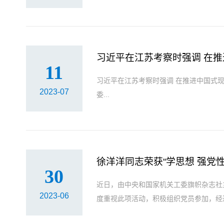
习近平在江苏考察时强调 在推
11
习近平在江苏考察时强调 在推进中国式现代化中走在前做示范 谱写“强富美高”新江苏现代化建设新篇章 蔡奇陪同考察 中共中央总书记、国家主席、中央军
2023-07
委...
徐洋洋同志荣获“学思想 强党
30
近日，由中央和国家机关工委旗帜杂志社主
2023-06
度重视此项活动，积极组织党员参加，经过2