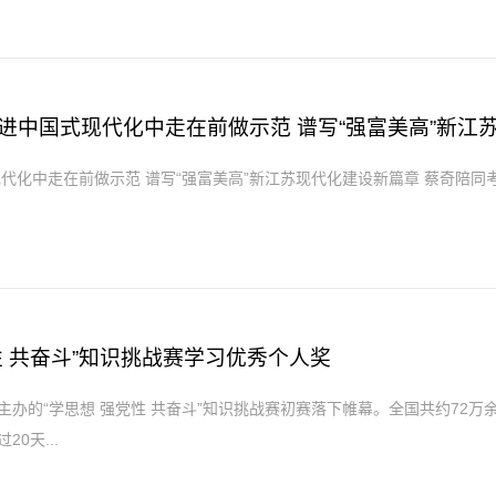
进中国式现代化中走在前做示范 谱写“强富美高”新江
性 共奋斗”知识挑战赛学习优秀个人奖
办的“学思想 强党性 共奋斗”知识挑战赛初赛落下帷幕。全国共约72
0天...